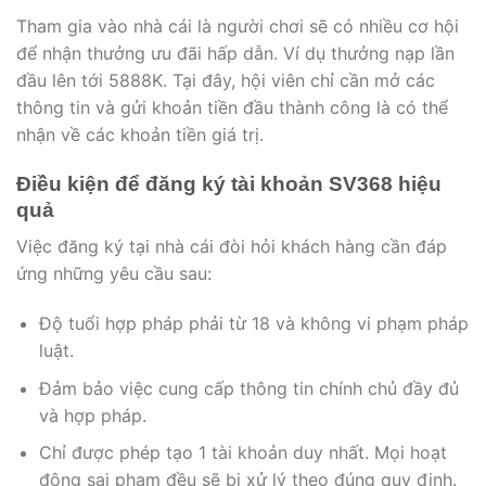
Tham gia vào nhà cái là người chơi sẽ có nhiều cơ hội
để nhận thưởng ưu đãi hấp dẫn. Ví dụ thưởng nạp lần
đầu lên tới 5888K. Tại đây, hội viên chỉ cần mở các
thông tin và gửi khoản tiền đầu thành công là có thể
nhận về các khoản tiền giá trị.
Điều kiện để đăng ký tài khoản SV368 hiệu
quả
Việc đăng ký tại nhà cái đòi hỏi khách hàng cần đáp
ứng những yêu cầu sau:
Độ tuổi hợp pháp phải từ 18 và không vi phạm pháp
luật.
Đảm bảo việc cung cấp thông tin chính chủ đầy đủ
và hợp pháp.
Chỉ được phép tạo 1 tài khoản duy nhất. Mọi hoạt
động sai phạm đều sẽ bị xử lý theo đúng quy định.