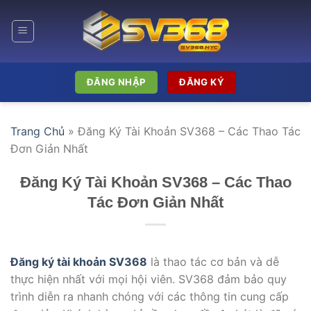
Bỏ
qua
nội
dung
ĐĂNG NHẬP
ĐĂNG KÝ
Trang Chủ
»
Đăng Ký Tài Khoản SV368 – Các Thao Tác
Đơn Giản Nhất
Đăng Ký Tài Khoản SV368 – Các Thao
Tác Đơn Giản Nhất
Đăng ký tài khoản SV368
là thao tác cơ bản và dễ
thực hiện nhất với mọi hội viên. SV368 đảm bảo quy
trình diễn ra nhanh chóng với các thông tin cung cấp