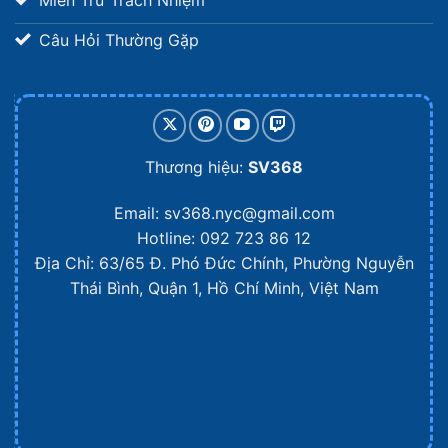
Miễn Trừ Trách Nhiệm
Câu Hỏi Thường Gặp
Thương hiệu:
SV368
Email:
sv368.nyc@gmail.com
Hotline: 092 723 86 12
Địa Chỉ: 63/65 Đ. Phó Đức Chính, Phường Nguyễn
Thái Bình, Quận 1, Hồ Chí Minh, Việt Nam