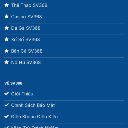
Thể Thao SV368
Casino SV368
Đá Gà SV368
Xổ Số SV368
Bắn Cá SV368
Nổ Hũ SV368
VỀ SV368
Giới Thiệu
Chính Sách Bảo Mật
Điều Khoản Điều Kiện