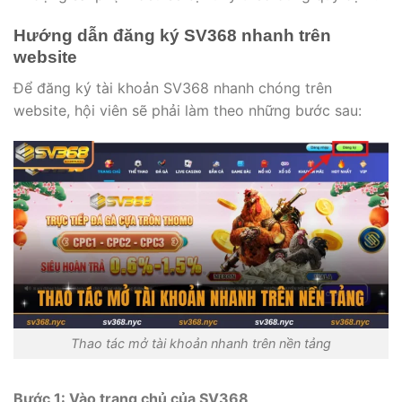
Hướng dẫn đăng ký SV368 nhanh trên
website
Để đăng ký tài khoản SV368 nhanh chóng trên
website, hội viên sẽ phải làm theo những bước sau:
Thao tác mở tài khoản nhanh trên nền tảng
Bước 1: Vào trang chủ của SV368