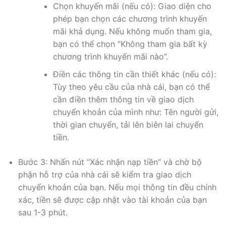
Chọn khuyến mãi (nếu có): Giao diện cho
phép bạn chọn các chương trình khuyến
mãi khả dụng. Nếu không muốn tham gia,
bạn có thể chọn “Không tham gia bất kỳ
chương trình khuyến mãi nào”.
Điền các thông tin cần thiết khác (nếu có):
Tùy theo yêu cầu của nhà cái, bạn có thể
cần điền thêm thông tin về giao dịch
chuyển khoản của mình như: Tên người gửi,
thời gian chuyển, tải lên biên lai chuyển
tiền.
Bước 3: Nhấn nút “Xác nhận nạp tiền” và chờ bộ
phận hỗ trợ của nhà cái sẽ kiểm tra giao dịch
chuyển khoản của bạn. Nếu mọi thông tin đều chính
xác, tiền sẽ được cập nhật vào tài khoản của bạn
sau 1-3 phút.