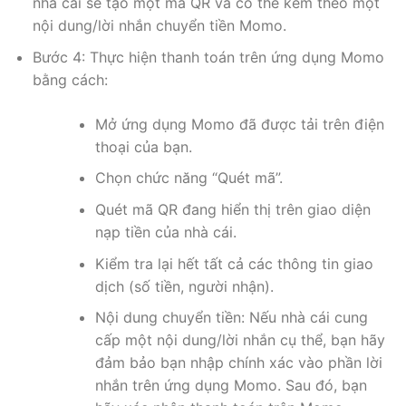
nhà cái sẽ tạo một mã QR và có thể kèm theo một
nội dung/lời nhắn chuyển tiền Momo.
Bước 4: Thực hiện thanh toán trên ứng dụng Momo
bằng cách:
Mở ứng dụng Momo đã được tải trên điện
thoại của bạn.
Chọn chức năng “Quét mã”.
Quét mã QR đang hiển thị trên giao diện
nạp tiền của nhà cái.
Kiểm tra lại hết tất cả các thông tin giao
dịch (số tiền, người nhận).
Nội dung chuyển tiền: Nếu nhà cái cung
cấp một nội dung/lời nhắn cụ thể, bạn hãy
đảm bảo bạn nhập chính xác vào phần lời
nhắn trên ứng dụng Momo. Sau đó, bạn