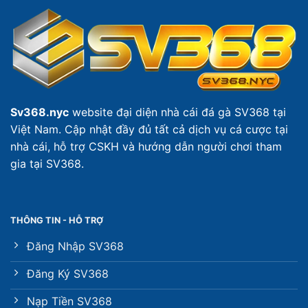
Sv368.nyc
website đại diện nhà cái đá gà SV368 tại
Việt Nam. Cập nhật đầy đủ tất cả dịch vụ cá cược tại
nhà cái, hỗ trợ CSKH và hướng dẫn người chơi tham
gia tại SV368.
THÔNG TIN - HỖ TRỢ
Đăng Nhập SV368
Đăng Ký SV368
Nạp Tiền SV368