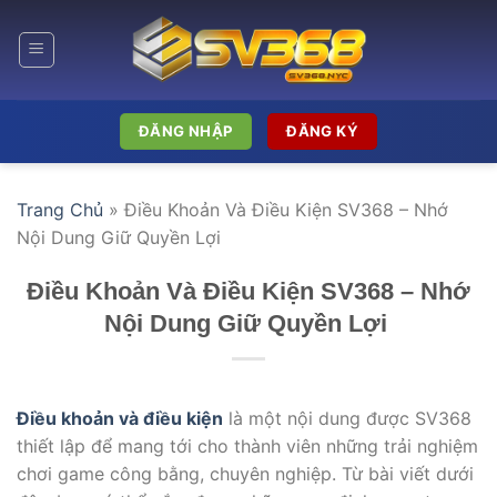
Bỏ
qua
nội
dung
ĐĂNG NHẬP
ĐĂNG KÝ
Trang Chủ
»
Điều Khoản Và Điều Kiện SV368 – Nhớ
Nội Dung Giữ Quyền Lợi
Điều Khoản Và Điều Kiện SV368 – Nhớ
Nội Dung Giữ Quyền Lợi
Điều khoản và điều kiện
là một nội dung được SV368
thiết lập để mang tới cho thành viên những trải nghiệm
chơi game công bằng, chuyên nghiệp. Từ bài viết dưới