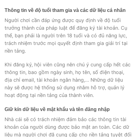
Thông tin về độ tuổi tham gia và các dữ liệu cá nhân
Người chơi cần đáp ứng được quy định về độ tuổi
trưởng thành của pháp luật để đăng ký tài khoản. Cụ
thể, bạn phải là người trên 18 tuổi và có đủ năng lực,
trách nhiệm trước mọi quyết định tham gia giải trí tại
nền tảng.
Khi đăng ký, hội viên cũng nên chú ý cung cấp hết các
thông tin, bao gồm ngày sinh, họ tên, số điện thoại,
địa chỉ email, tài khoản ngân hàng,… Những dữ liệu
này sẽ được hệ thống sử dụng nhằm hỗ trợ, quản lý
hoạt động tại nền tảng của thành viên.
Giữ kín dữ liệu về mật khẩu và tên đăng nhập
Nhà cái sẽ có trách nhiệm đảm bảo các thông tin tài
khoản của người dùng được bảo mật an toàn. Các dữ
liệu mà người chơi đã cung cấp cho nền tảng tuyệt đối