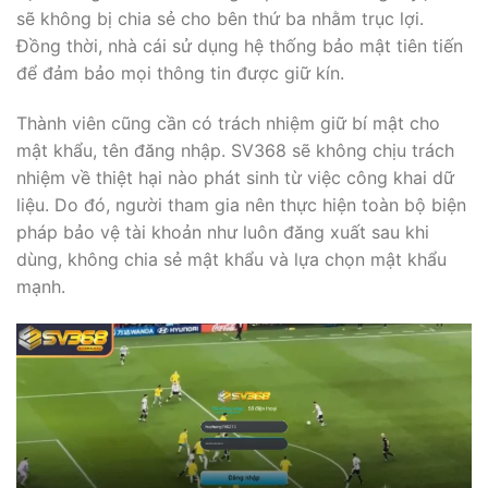
sẽ không bị chia sẻ cho bên thứ ba nhằm trục lợi.
Đồng thời, nhà cái sử dụng hệ thống bảo mật tiên tiến
để đảm bảo mọi thông tin được giữ kín.
Thành viên cũng cần có trách nhiệm giữ bí mật cho
mật khẩu, tên đăng nhập. SV368 sẽ không chịu trách
nhiệm về thiệt hại nào phát sinh từ việc công khai dữ
liệu. Do đó, người tham gia nên thực hiện toàn bộ biện
pháp bảo vệ tài khoản như luôn đăng xuất sau khi
dùng, không chia sẻ mật khẩu và lựa chọn mật khẩu
mạnh.