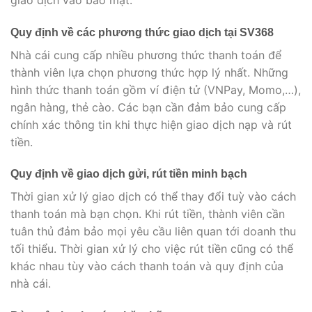
Quy định về các phương thức giao dịch tại SV368
Nhà cái cung cấp nhiều phương thức thanh toán để
thành viên lựa chọn phương thức hợp lý nhất. Những
hình thức thanh toán gồm ví điện tử (VNPay, Momo,…),
ngân hàng, thẻ cào. Các bạn cần đảm bảo cung cấp
chính xác thông tin khi thực hiện giao dịch nạp và rút
tiền.
Quy định về giao dịch gửi, rút tiền minh bạch
Thời gian xử lý giao dịch có thể thay đổi tuỳ vào cách
thanh toán mà bạn chọn. Khi rút tiền, thành viên cần
tuân thủ đảm bảo mọi yêu cầu liên quan tới doanh thu
tối thiểu. Thời gian xử lý cho việc rút tiền cũng có thể
khác nhau tùy vào cách thanh toán và quy định của
nhà cái.