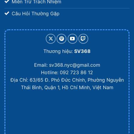
Miễn Trừ Trách Nhiệm
Câu Hỏi Thường Gặp
Thương hiệu:
SV368
Email:
sv368.nyc@gmail.com
Hotline: 092 723 86 12
Địa Chỉ: 63/65 Đ. Phó Đức Chính, Phường Nguyễn
Thái Bình, Quận 1, Hồ Chí Minh, Việt Nam