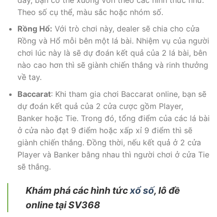
Theo số cụ thể, màu sắc hoặc nhóm số.
Rồng Hổ:
Với trò chơi này, dealer sẽ chia cho cửa
Rồng và Hổ mỗi bên một lá bài. Nhiệm vụ của người
chơi lúc này là sẽ dự đoán kết quả của 2 lá bài, bên
nào cao hơn thì sẽ giành chiến thắng và rinh thưởng
về tay.
Baccarat
: Khi tham gia chơi Baccarat online, bạn sẽ
dự đoán kết quả của 2 cửa cược gồm Player,
Banker hoặc Tie. Trong đó, tổng điểm của các lá bài
ở cửa nào đạt 9 điểm hoặc xấp xỉ 9 điểm thì sẽ
giành chiến thắng. Đồng thời, nếu kết quả ở 2 cửa
Player và Banker bằng nhau thì người chơi ở cửa Tie
sẽ thắng.
Khám phá các hình tức
xổ số
, lô đề
online tại SV368