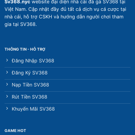
Sv368.nyc
website đại diện nhà cái đá gà SV368 tại
Việt Nam. Cập nhật đầy đủ tất cả dịch vụ cá cược tại
nhà cái, hỗ trợ CSKH và hướng dẫn người chơi tham
gia tại SV368.
THÔNG TIN - HỖ TRỢ
Đăng Nhập SV368
Đăng Ký SV368
Nạp Tiền SV368
Rút Tiền SV368
Khuyến Mãi SV368
GAME HOT