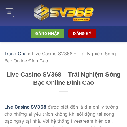
Bỏ
qua
nội
dung
ĐĂNG NHẬP
ĐĂNG KÝ
Trang Chủ
»
Live Casino SV368 – Trải Nghiệm Sòng
Bạc Online Đỉnh Cao
Live Casino SV368 – Trải Nghiệm Sòng
Bạc Online Đỉnh Cao
Live Casino SV368
được biết đến là địa chỉ lý tưởng
cho những ai yêu thích không khi sôi động tại sòng
bạc ngay tại nhà. Với hệ thống livestream hiện đại,