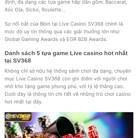
định, đa dạng các tựa game hấp dẫn gồm: Baccarat,
Xóc Đĩa, Sicbo, Roulette…
Sự nổi bật của Bbin tại Live Casino SV368 chính là
mức độ uy tín thông qua các giải thưởng lớn như:
Global Gaming Awards và EGR B2B Awards.
Danh sách 5 tựa game Live casino hot nhất
tại SV368
Không chỉ sở hữu hệ thống sảnh chơi đa dạng, chuyên
mục Live Casino SV368 còn ghi điểm với người chơi
nhờ kho tàng game phong phú, với tỷ lệ thắng cao.
Dưới đây là thông tin chi tiết về những trò chơi casino
hot nhất tại đây.