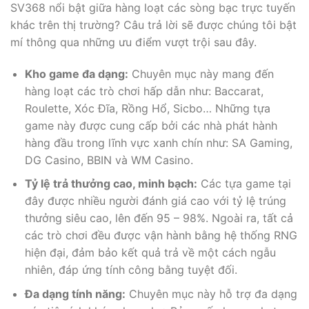
SV368 nổi bật giữa hàng loạt các sòng bạc trực tuyến
khác trên thị trường? Câu trả lời sẽ được chúng tôi bật
mí thông qua những ưu điểm vượt trội sau đây.
Kho game đa dạng:
Chuyên mục này mang đến
hàng loạt các trò chơi hấp dẫn như: Baccarat,
Roulette, Xóc Đĩa, Rồng Hổ, Sicbo… Những tựa
game này được cung cấp bởi các nhà phát hành
hàng đầu trong lĩnh vực xanh chín như: SA Gaming,
DG Casino, BBIN và WM Casino.
Tỷ lệ trả thưởng cao, minh bạch:
Các tựa game tại
đây được nhiều người đánh giá cao với tỷ lệ trúng
thưởng siêu cao, lên đến 95 – 98%. Ngoài ra, tất cả
các trò chơi đều được vận hành bằng hệ thống RNG
hiện đại, đảm bảo kết quả trả về một cách ngẫu
nhiên, đáp ứng tính công bằng tuyệt đối.
Đa dạng tính năng:
Chuyên mục này hỗ trợ đa dạng