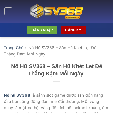
Bỏ
qua
nội
dung
ĐĂNG NHẬP
ĐĂNG KÝ
Trang Chủ
»
Nổ Hũ SV368 – Săn Hũ Khét Lẹt Để
Thắng Đậm Mỗi Ngày
Nổ Hũ SV368 – Săn Hũ Khét Lẹt Để
Thắng Đậm Mỗi Ngày
Nổ hũ SV368
là sảnh slot game được săn đón hàng
đầu bởi cộng đồng đam mê đổi thưởng. Mỗi vòng
quay là một cơ hội vàng để kích nổ jackpot khủng, ôm