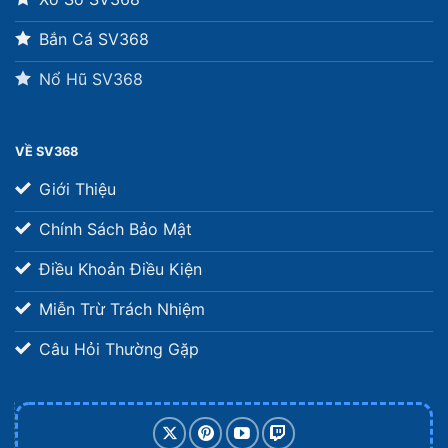
Bắn Cá SV368
Nổ Hũ SV368
VỀ SV368
Giới Thiệu
Chính Sách Bảo Mật
Điều Khoản Điều Kiện
Miễn Trừ Trách Nhiệm
Câu Hỏi Thường Gặp