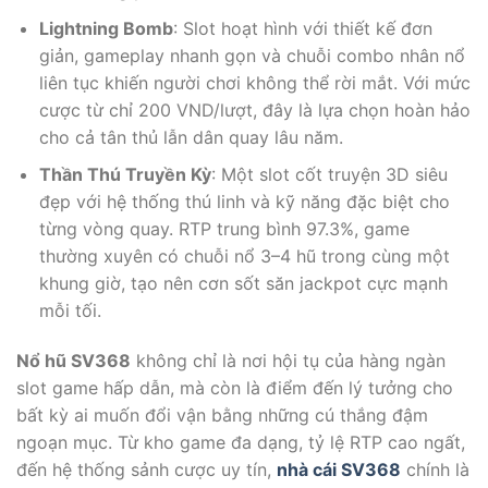
Lightning Bomb
: Slot hoạt hình với thiết kế đơn
giản, gameplay nhanh gọn và chuỗi combo nhân nổ
liên tục khiến người chơi không thể rời mắt. Với mức
cược từ chỉ 200 VND/lượt, đây là lựa chọn hoàn hảo
cho cả tân thủ lẫn dân quay lâu năm.
Thần Thú Truyền Kỳ
: Một slot cốt truyện 3D siêu
đẹp với hệ thống thú linh và kỹ năng đặc biệt cho
từng vòng quay. RTP trung bình 97.3%, game
thường xuyên có chuỗi nổ 3–4 hũ trong cùng một
khung giờ, tạo nên cơn sốt săn jackpot cực mạnh
mỗi tối.
Nổ hũ SV368
không chỉ là nơi hội tụ của hàng ngàn
slot game hấp dẫn, mà còn là điểm đến lý tưởng cho
bất kỳ ai muốn đổi vận bằng những cú thắng đậm
ngoạn mục. Từ kho game đa dạng, tỷ lệ RTP cao ngất,
đến hệ thống sảnh cược uy tín,
nhà cái SV368
chính là