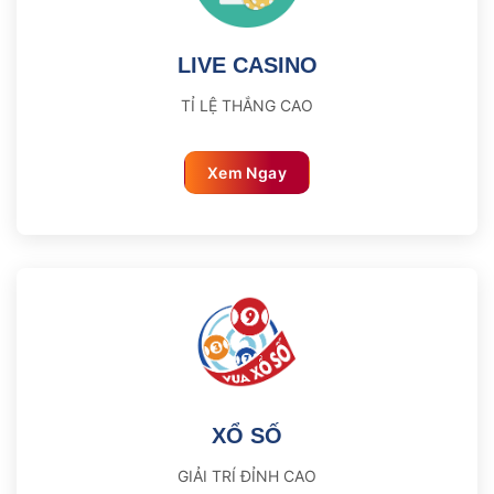
LIVE CASINO
TỈ LỆ THẮNG CAO
Xem Ngay
XỔ SỐ
GIẢI TRÍ ĐỈNH CAO