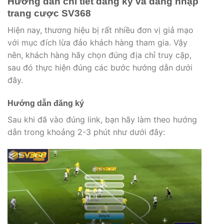
Hướng dẫn chi tiết đăng ký và đăng nhập
trang cược SV368
Hiện nay, thương hiệu bị rất nhiều đơn vị giả mạo
với mục đích lừa đảo khách hàng tham gia. Vậy
nên, khách hàng hãy chọn đúng địa chỉ truy cập,
sau đó thực hiện đúng các bước hướng dẫn dưới
đây.
Hướng dẫn đăng ký
Sau khi đã vào đúng link, bạn hãy làm theo hướng
dẫn trong khoảng 2-3 phút như dưới đây: