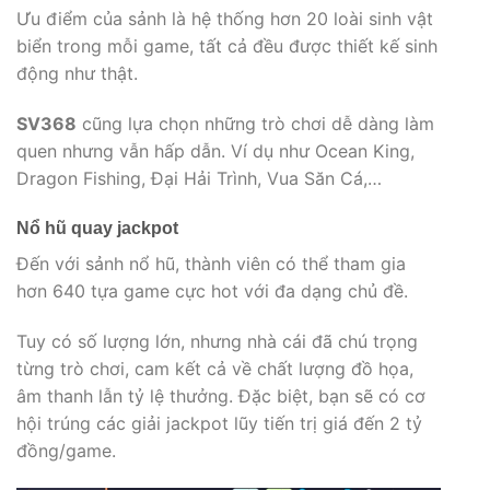
Ưu điểm của sảnh là hệ thống hơn 20 loài sinh vật
biển trong mỗi game, tất cả đều được thiết kế sinh
động như thật.
SV368
cũng lựa chọn những trò chơi dễ dàng làm
quen nhưng vẫn hấp dẫn. Ví dụ như Ocean King,
Dragon Fishing, Đại Hải Trình, Vua Săn Cá,…
Nổ hũ quay jackpot
Đến với sảnh nổ hũ, thành viên có thể tham gia
hơn 640 tựa game cực hot với đa dạng chủ đề.
Tuy có số lượng lớn, nhưng nhà cái đã chú trọng
từng trò chơi, cam kết cả về chất lượng đồ họa,
âm thanh lẫn tỷ lệ thưởng. Đặc biệt, bạn sẽ có cơ
hội trúng các giải jackpot lũy tiến trị giá đến 2 tỷ
đồng/game.