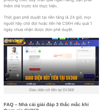
thêm thẻ trước khi thực hiện.
Thời gian phê duyệt tại nền tảng là 24 giờ, mọi
người hãy chờ đợi hoặc liên hệ CSKH nếu quá 1
ngày chưa nhận được đơn phê duyệt.
Giao diện rút tiền tại SV368
FAQ – Nhà cái giải đáp 3 thắc mắc khi