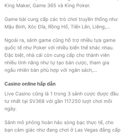
King Maker, Game 365 và King Poker.
Game bài cung cấp các trò chơi truyền thống như
Mậu Binh, Xóc Đĩa, Rồng Hổ, Tiến Lên, Liêng,…
Ngoài ra, sảnh game cũng hỗ trợ nhiều tựa game
quốc tế như Poker với nhiều biến thể khác nhau.
Đặc biệt, nhà cái còn cung cấp cho thành viên
nhiều tính năng như tự tạo bàn cược, tham gia
ngẫu nhiên bàn phù hợp với ngân sách,…
Casino online hấp dẫn
Live Casino cũng là 1 trong 3 sảnh cược được đầu
tư nhất tại SV368 với gần 117.250 lượt chơi mỗi
ngày.
Sảnh mô phỏng hoàn hảo sòng bạc thực tế, cho
bạn cảm giác như đang chơi ở Las Vegas đẳng cấp