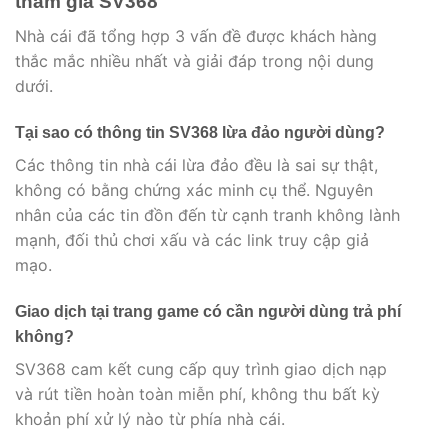
tham gia SV368
Nhà cái đã tổng hợp 3 vấn đề được khách hàng
thắc mắc nhiều nhất và giải đáp trong nội dung
dưới.
Tại sao có thông tin SV368 lừa đảo người dùng?
Các thông tin nhà cái lừa đảo đều là sai sự thật,
không có bằng chứng xác minh cụ thể. Nguyên
nhân của các tin đồn đến từ cạnh tranh không lành
mạnh, đối thủ chơi xấu và các link truy cập giả
mạo.
Giao dịch tại trang game có cần người dùng trả phí
không?
SV368 cam kết cung cấp quy trình giao dịch nạp
và rút tiền hoàn toàn miễn phí, không thu bất kỳ
khoản phí xử lý nào từ phía nhà cái.