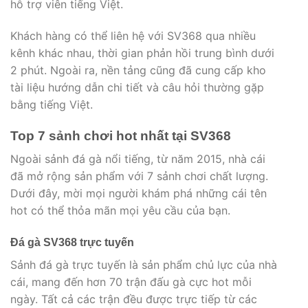
hỗ trợ viên tiếng Việt.
Khách hàng có thể liên hệ với SV368 qua nhiều
kênh khác nhau, thời gian phản hồi trung bình dưới
2 phút. Ngoài ra, nền tảng cũng đã cung cấp kho
tài liệu hướng dẫn chi tiết và câu hỏi thường gặp
bằng tiếng Việt.
Top 7 sảnh chơi hot nhất tại SV368
Ngoài sảnh đá gà nổi tiếng, từ năm 2015, nhà cái
đã mở rộng sản phẩm với 7 sảnh chơi chất lượng.
Dưới đây, mời mọi người khám phá những cái tên
hot có thể thỏa mãn mọi yêu cầu của bạn.
Đá gà SV368 trực tuyến
Sảnh đá gà trực tuyến là sản phẩm chủ lực của nhà
cái, mang đến hơn 70 trận đấu gà cực hot mỗi
ngày. Tất cả các trận đều được trực tiếp từ các