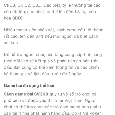
CPC3, C1, C2, C3,… Đặc biệt, tỷ lệ thưởng tại các
cửa rất lớn, cao nhất có thể lên đến 1:8 (tại cửa
hòa BDD).
Nhiều thành viên nhận xét, sảnh cược có tỉ lệ thắng
rất cao, lên đến 87% nếu mọi người đã biết cách
soi kèo.
Để hỗ trợ người chơi, nền tảng cung cấp tính năng
theo dõi lịch sử kết quả và phân tích cơ bản trận
đấu. Bạn cũng có thể xem thông tin về các chiến
kê tham gia và lịch đấu trước đó 1 ngày.
Game bài đa dạng thể loại
Sảnh game bài SV368
quy tụ vô số trò chơi bài
phổ biến và được yêu thích tại Việt Nam. Người
chơi có thể lựa chọn các trò chơi mang tính giải trí
cao tại 4 nhà phát hành hàng đầu. Đó là V8 Poker,