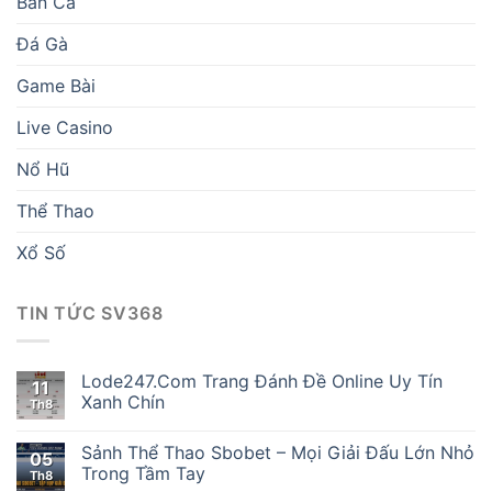
Bắn Cá
Đá Gà
Game Bài
Live Casino
Nổ Hũ
Thể Thao
Xổ Số
TIN TỨC SV368
Lode247.Com Trang Đánh Đề Online Uy Tín
11
Xanh Chín
Th8
Sảnh Thể Thao Sbobet – Mọi Giải Đấu Lớn Nhỏ
05
Trong Tầm Tay
Th8