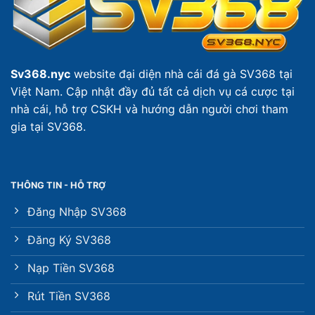
Chuẩn
Sv368.nyc
website đại diện nhà cái đá gà SV368 tại
Việt Nam. Cập nhật đầy đủ tất cả dịch vụ cá cược tại
nhà cái, hỗ trợ CSKH và hướng dẫn người chơi tham
gia tại SV368.
THÔNG TIN - HỖ TRỢ
Đăng Nhập SV368
Đăng Ký SV368
Nạp Tiền SV368
Rút Tiền SV368