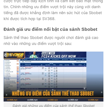
cược trực tiếp đầy kịch tính và cam kết bảo mật thông
tin. Chính những ưu điểm vượt trội này cùng với danh
tiếng đã được khẳng định làm nên sức hút của Sbobet
khi được tích hợp tại SV368.
Đánh giá ưu điểm nổi bật của sảnh Sbobet
Sảnh thể thao Sbobet được người chơi đánh giá cao
nhờ vào những ưu điểm vượt trội sau:
Đánh giá những ưu điểm của sảnh thể thao Sbobet